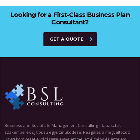
Looking for a First-Class Business Plan
Consultant?
GET A QUOTE
Business and Social Life Management Consulting – tapasztalt
szakemberek új típusú együttműködése. Reagálás a megváltozott
üzleti környezet elvárásaira. Figyelemmel az élmény és érzelem