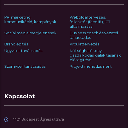
PR, marketing,
Weboldal tervezés,
kommunikáció, kampányok
fejlesztés (facelift), ICT
alkalmazása
Social media megjelenések
Business coach és vezetői
tanácsadás
Brand építés
Arculattervezés
Ügyviteli tanácsadás
Költséghatékony
gazdálkodás kialakításának
elősegítése
Számviteli tanácsadás
Projekt menedzsment
Kapcsolat
1121 Budapest, Ágnes út 29/a