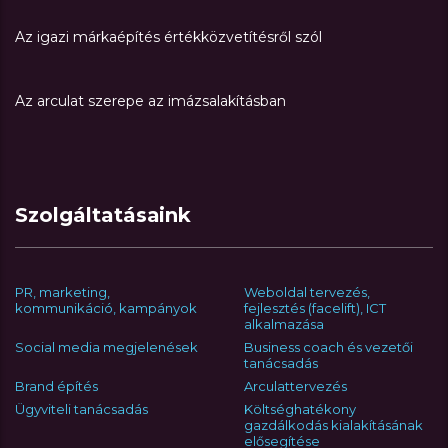
Az igazi márkaépítés értékközvetítésről szól
Az arculat szerepe az imázsalakításban
Szolgáltatásaink
PR, marketing,
Weboldal tervezés,
kommunikáció, kampányok
fejlesztés (facelift), ICT
alkalmazása
Social media megjelenések
Business coach és vezetői
tanácsadás
Brand építés
Arculattervezés
Ügyviteli tanácsadás
Költséghatékony
gazdálkodás kialakításának
elősegítése