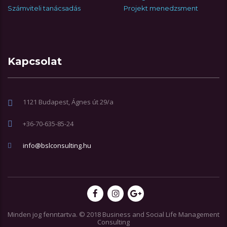
Számviteli tanácsadás
Projekt menedzsment
Kapcsolat
1121 Budapest, Ágnes út 29/a
+36-70-635-85-24
info@bslconsulting.hu
Minden jog fenntartva. © 2018 Business and Social Life Management
Consulting